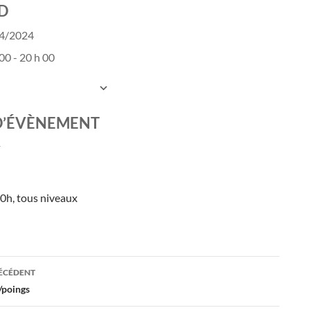
D
04/2024
00 - 20 h 00
UTER AU CALENDRIER
charger ICS
Calendrier Google
D’ÉVÈNEMENT
0h, tous niveaux
ation
RÉCÉDENT
/poings