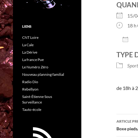
QUAN
15/
18 h 
LIENS
CNT Loire
AJO
La Cale
Télé
La Dérive
TYPE 
La france Pue
Sport
Le Numéro Zéro
Nouveau planning familial
Radio Dio
de 18h à 2
Rebellyon
Saint-Étienne Sous
Surveillance
Tauto-école
Navig
ARTICLE P
des
Boxe pieds