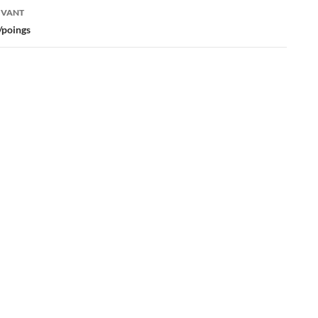
es
IVANT
/poings