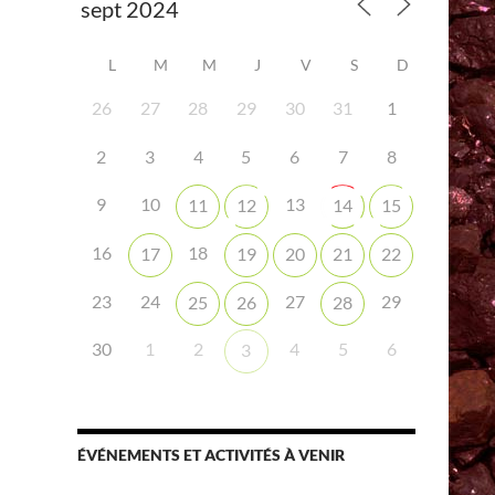
L
M
M
J
V
S
D
26
27
28
29
30
31
1
2
3
4
5
6
7
8
iCalendar
Office 365
9
10
13
11
12
14
15
16
18
17
19
20
21
22
23
24
27
29
25
26
28
30
1
2
4
5
6
3
ÉVÉNEMENTS ET ACTIVITÉS À VENIR