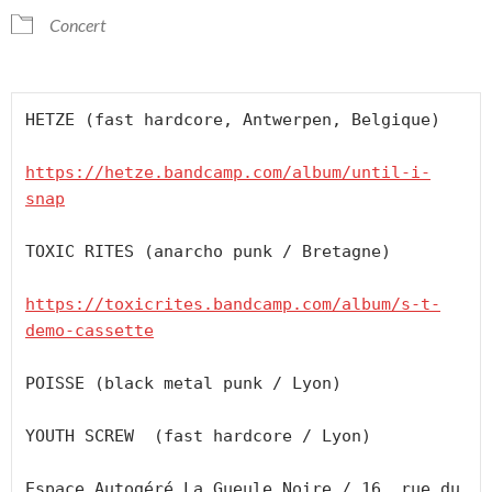
Concert
HETZE (fast hardcore, Antwerpen, Belgique)

https://hetze.bandcamp.com/album/until-i-
snap
TOXIC RITES (anarcho punk / Bretagne)

https://toxicrites.bandcamp.com/album/s-t-
demo-cassette
POISSE (black metal punk / Lyon)

YOUTH SCREW  (fast hardcore / Lyon)

Espace Autogéré La Gueule Noire / 16, rue du 