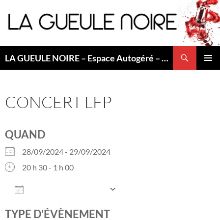
Aller
au
contenu
Recherche
LA GUEULE NOIRE – Espace Autogéré – Saint Etienne
MENU
PRINCI
CONCERT LFP
QUAND
28/09/2024 - 29/09/2024
20 h 30 - 1 h 00
AJOUTER AU CALENDRIER
Télécharger ICS
Calendrier Googl
TYPE D’ÉVÈNEMENT