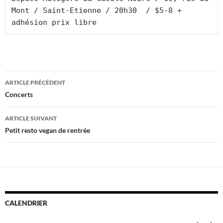
Mont / Saint-Etienne / 20h30  / $5-8 + 
adhésion prix libre
Navigation
ARTICLE PRÉCÉDENT
des
Concerts
articles
ARTICLE SUIVANT
Petit resto vegan de rentrée
CALENDRIER