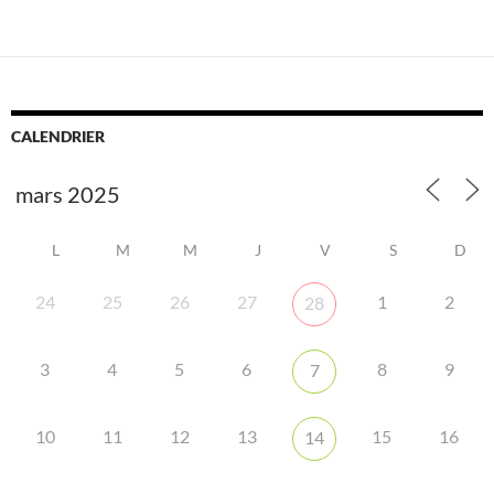
CALENDRIER
L
M
M
J
V
S
D
24
25
26
27
1
2
28
3
4
5
6
8
9
7
10
11
12
13
15
16
14