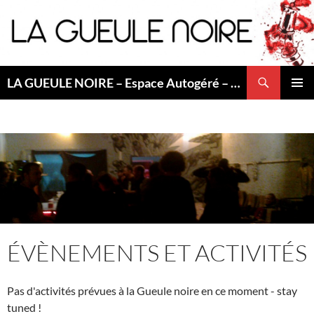
Aller
au
contenu
Recherche
LA GUEULE NOIRE – Espace Autogéré – Saint Etienne
MENU
PRINCI
ÉVÈNEMENTS ET ACTIVITÉS
Pas d'activités prévues à la Gueule noire en ce moment - stay
tuned !