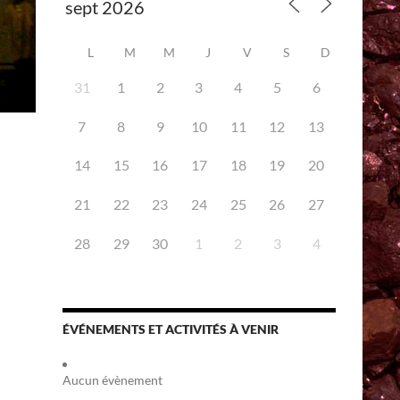
L
M
M
J
V
S
D
31
1
2
3
4
5
6
7
8
9
10
11
12
13
14
15
16
17
18
19
20
21
22
23
24
25
26
27
28
29
30
1
2
3
4
ÉVÉNEMENTS ET ACTIVITÉS À VENIR
Aucun évènement