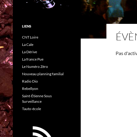
LIENS
ÉVÈ
CNT Loire
La Cale
La Dérive
Pas d'acti
La france Pue
Le Numéro Zéro
Nouveau planning familial
Radio Dio
Rebellyon
Saint-Étienne Sous
Surveillance
Tauto-école