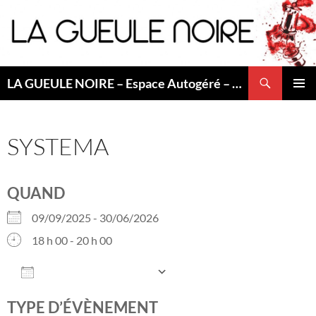
Aller
au
contenu
Recherche
LA GUEULE NOIRE – Espace Autogéré – Saint Etienne
MENU
PRINCI
SYSTEMA
QUAND
09/09/2025 - 30/06/2026
18 h 00 - 20 h 00
AJOUTER AU CALENDRIER
Télécharger ICS
Calendrier Googl
TYPE D’ÉVÈNEMENT