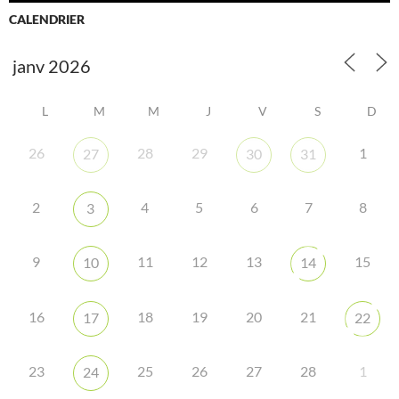
CALENDRIER
L
M
M
J
V
S
D
26
28
29
1
27
30
31
2
4
5
6
7
8
3
9
11
12
13
15
10
14
16
18
19
20
21
17
22
23
25
26
27
28
1
24