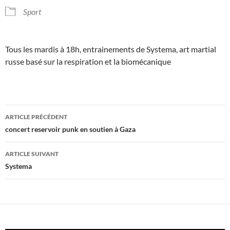
Sport
Tous les mardis à 18h, entrainements de Systema, art martial
russe basé sur la respiration et la biomécanique
Navigation
ARTICLE PRÉCÉDENT
des
concert reservoir punk en soutien à Gaza
articles
ARTICLE SUIVANT
Systema