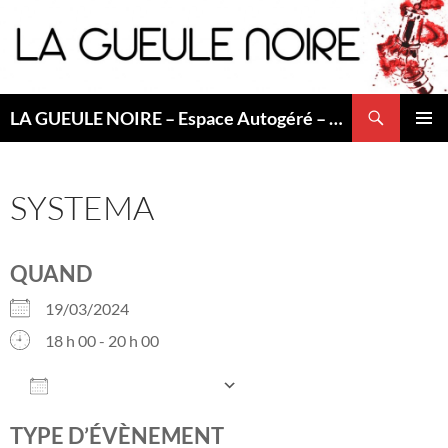
Aller
au
contenu
Recherche
LA GUEULE NOIRE – Espace Autogéré – Saint Etienne
MENU
PRINCI
SYSTEMA
QUAND
19/03/2024
18 h 00 - 20 h 00
AJOUTER AU CALENDRIER
Télécharger ICS
Calendrier Google
TYPE D’ÉVÈNEMENT