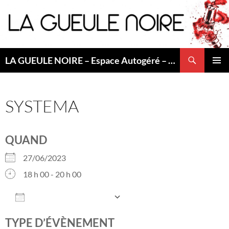
Aller
au
contenu
Recherche
LA GUEULE NOIRE – Espace Autogéré – Saint Etienne
MENU
PRINCI
SYSTEMA
QUAND
27/06/2023
18 h 00 - 20 h 00
AJOUTER AU CALENDRIER
Télécharger ICS
Calendrier Googl
TYPE D’ÉVÈNEMENT