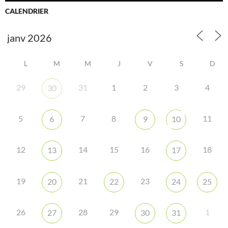
CALENDRIER
L
M
M
J
V
S
D
29
31
1
2
3
4
30
5
7
8
11
6
9
10
12
14
15
16
18
13
17
19
21
23
20
22
24
25
26
28
29
1
27
30
31