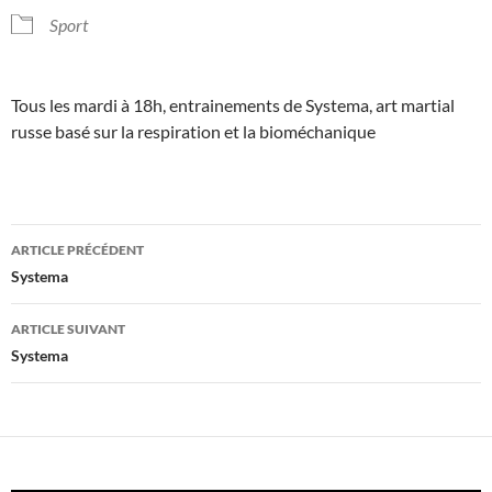
Sport
Tous les mardi à 18h, entrainements de Systema, art martial
russe basé sur la respiration et la bioméchanique
Navigation
ARTICLE PRÉCÉDENT
des
Systema
articles
ARTICLE SUIVANT
Systema