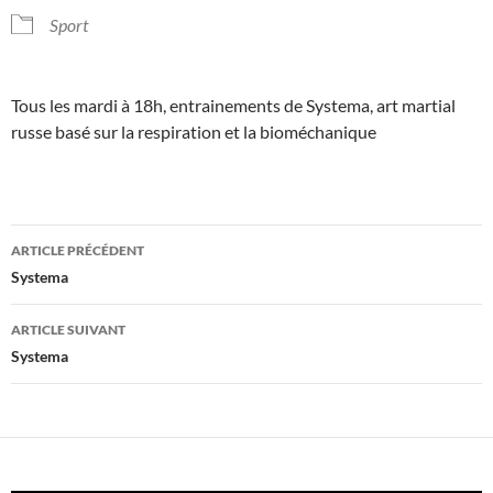
Sport
Tous les mardi à 18h, entrainements de Systema, art martial
russe basé sur la respiration et la bioméchanique
Navigation
ARTICLE PRÉCÉDENT
des
Systema
articles
ARTICLE SUIVANT
Systema