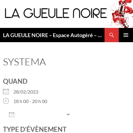
Aller
au
contenu
Recherche
LA GUEULE NOIRE – Espace Autogéré – Saint Etienne
MENU
PRINCI
SYSTEMA
QUAND
28/02/2023
18 h 00 - 20 h 00
AJOUTER AU CALENDRIER
Télécharger ICS
Calendrier Googl
TYPE D’ÉVÈNEMENT