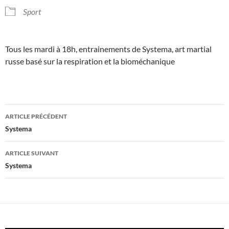
Sport
Tous les mardi à 18h, entrainements de Systema, art martial
russe basé sur la respiration et la bioméchanique
Navigation
ARTICLE PRÉCÉDENT
des
Systema
articles
ARTICLE SUIVANT
Systema