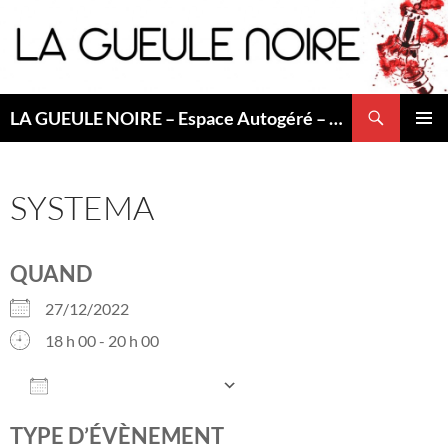
Aller
au
contenu
Recherche
LA GUEULE NOIRE – Espace Autogéré – Saint Etienne
MENU
PRINCI
SYSTEMA
QUAND
27/12/2022
18 h 00 - 20 h 00
AJOUTER AU CALENDRIER
Télécharger ICS
Calendrier Googl
TYPE D’ÉVÈNEMENT