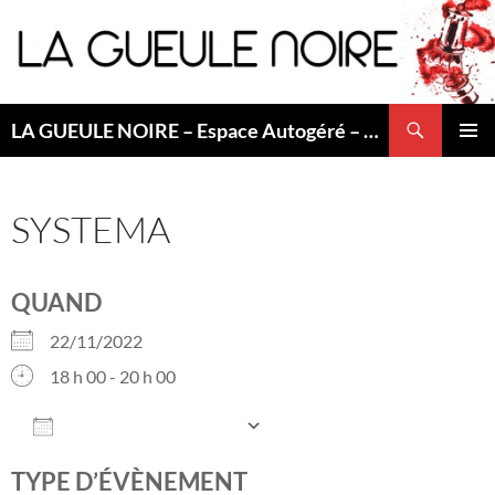
Aller
au
contenu
Recherche
LA GUEULE NOIRE – Espace Autogéré – Saint Etienne
MENU
PRINCI
SYSTEMA
QUAND
22/11/2022
18 h 00 - 20 h 00
AJOUTER AU CALENDRIER
Télécharger ICS
Calendrier Googl
TYPE D’ÉVÈNEMENT