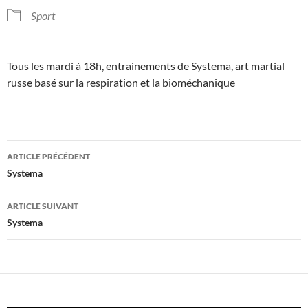
Sport
Tous les mardi à 18h, entrainements de Systema, art martial
russe basé sur la respiration et la bioméchanique
Navigation
ARTICLE PRÉCÉDENT
des
Systema
articles
ARTICLE SUIVANT
Systema