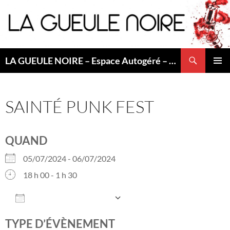
Aller
au
contenu
Recherche
LA GUEULE NOIRE – Espace Autogéré – Saint Etienne
MENU
PRINCI
SAINTÉ PUNK FEST
QUAND
05/07/2024 - 06/07/2024
18 h 00 - 1 h 30
AJOUTER AU CALENDRIER
Télécharger ICS
Calendrier Googl
TYPE D’ÉVÈNEMENT