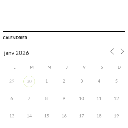
CALENDRIER
L
M
M
J
V
S
D
29
1
2
3
4
5
30
6
7
8
9
10
11
12
13
14
15
16
17
18
19