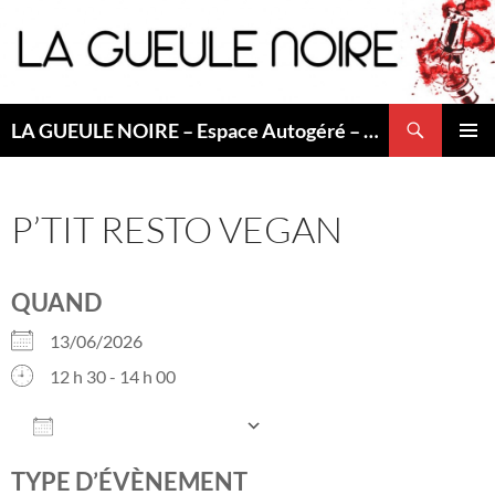
Aller
au
contenu
Recherche
LA GUEULE NOIRE – Espace Autogéré – Saint Etienne
MENU
PRINCI
P’TIT RESTO VEGAN
QUAND
13/06/2026
12 h 30 - 14 h 00
AJOUTER AU CALENDRIER
Télécharger ICS
Calendrier Googl
TYPE D’ÉVÈNEMENT