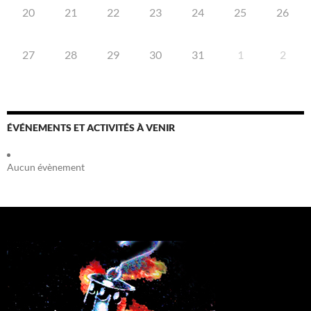
20
21
22
23
24
25
26
27
28
29
30
31
1
2
ÉVÉNEMENTS ET ACTIVITÉS À VENIR
Aucun évènement