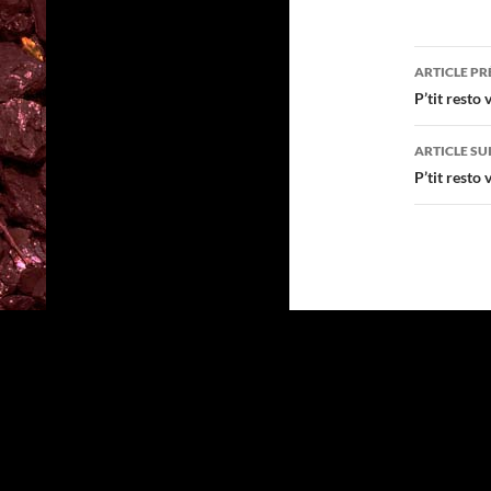
Navig
ARTICLE P
des
P’tit resto
articl
ARTICLE SU
P’tit resto