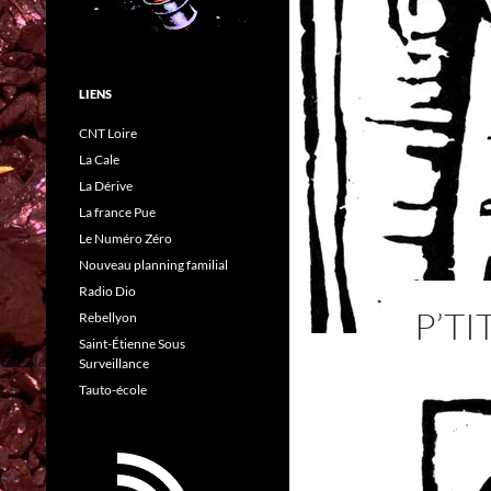
LIENS
CNT Loire
La Cale
La Dérive
La france Pue
Le Numéro Zéro
Nouveau planning familial
Radio Dio
P’T
Rebellyon
Saint-Étienne Sous
Surveillance
Tauto-école