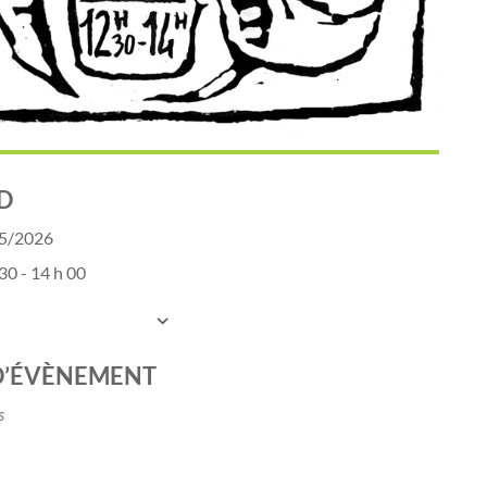
D
05/2026
30 - 14 h 00
UTER AU CALENDRIER
charger ICS
Calendrier Google
iCalen
D’ÉVÈNEMENT
s