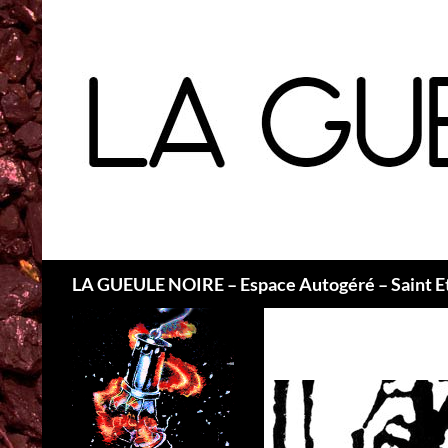
Recherche
LA GUEULE NOIRE – Espace Autogéré – Saint E