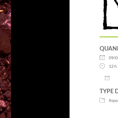
QUAN
09/
12 h 
AJO
Télé
TYPE 
Repa