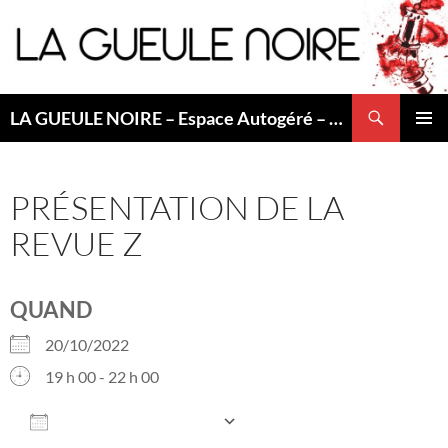
Aller
au
contenu
Recherche
LA GUEULE NOIRE – Espace Autogéré – Saint Etienne
MENU
PRINCI
PRÉSENTATION DE LA
REVUE Z
QUAND
20/10/2022
19 h 00 - 22 h 00
AJOUTER AU CALENDRIER