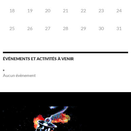
18
19
20
21
22
23
24
25
26
27
28
29
30
31
ÉVÉNEMENTS ET ACTIVITÉS À VENIR
Aucun évènement