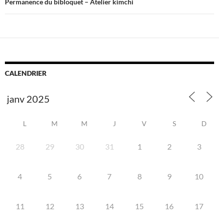
Permanence du bibloquet – Atelier kimchi
CALENDRIER
L
M
M
J
V
S
D
28
29
30
31
1
2
3
4
5
6
7
8
9
10
11
12
13
14
15
16
17