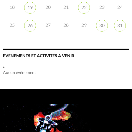
18
20
21
23
24
19
22
25
27
28
29
26
30
31
ÉVÉNEMENTS ET ACTIVITÉS À VENIR
Aucun évènement