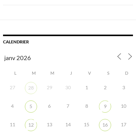
CALENDRIER
L
M
M
J
V
S
D
27
29
30
1
2
3
28
4
6
7
8
10
5
9
11
13
14
15
17
12
16