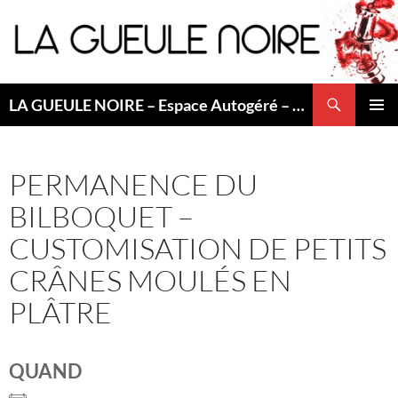
Aller
au
contenu
Recherche
LA GUEULE NOIRE – Espace Autogéré – Saint Etienne
MENU
PRINCI
PERMANENCE DU
BILBOQUET –
CUSTOMISATION DE PETITS
CRÂNES MOULÉS EN
PLÂTRE
QUAND