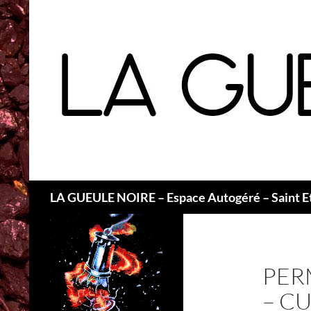
Recherche
LA GUEULE NOIRE – Espace Autogéré – Saint E
PER
– C