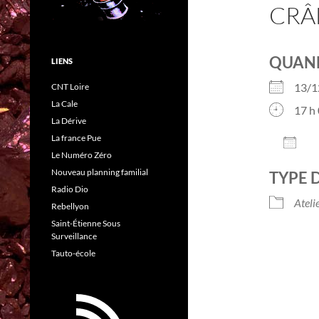
CRÂ
QUAN
LIENS
13/
CNT Loire
La Cale
17 h 
La Dérive
La france Pue
AJO
Le Numéro Zéro
Télé
Nouveau planning familial
TYPE 
Radio Dio
Ateli
Rebellyon
Saint-Étienne Sous
Surveillance
Tauto-école