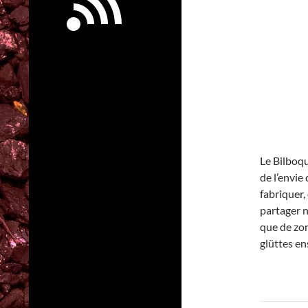
Le Bilboqu
de l’envie
fabriquer,
partager n
que de zon
glüttes en