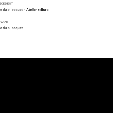
ation
RÉCÉDENT
 du bilboquet – Atelier reliure
es
IVANT
 du bilboquet