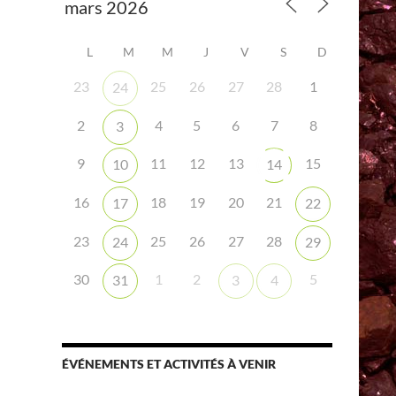
L
M
M
J
V
S
D
23
25
26
27
28
1
24
2
4
5
6
7
8
3
9
11
12
13
15
10
14
iCalendar
Office 365
16
18
19
20
21
17
22
23
25
26
27
28
24
29
30
1
2
5
31
3
4
ÉVÉNEMENTS ET ACTIVITÉS À VENIR