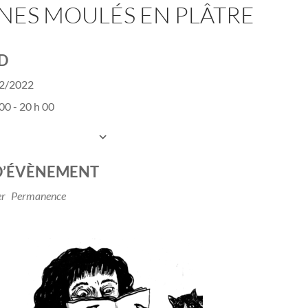
NES MOULÉS EN PLÂTRE
D
12/2022
00 - 20 h 00
UTER AU CALENDRIER
charger ICS
Calendrier Google
D’ÉVÈNEMENT
er
Permanence