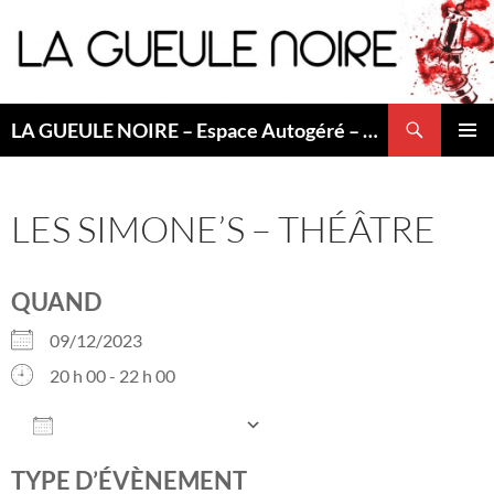
Aller
au
contenu
Recherche
LA GUEULE NOIRE – Espace Autogéré – Saint Etienne
MENU
PRINCI
LES SIMONE’S – THÉÂTRE
QUAND
09/12/2023
20 h 00 - 22 h 00
AJOUTER AU CALENDRIER
Télécharger ICS
Calendrier Googl
TYPE D’ÉVÈNEMENT