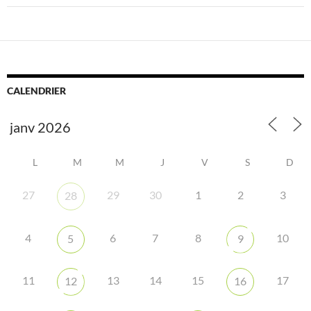
CALENDRIER
L
M
M
J
V
S
D
27
29
30
1
2
3
28
4
6
7
8
10
5
9
11
13
14
15
17
12
16