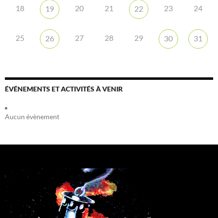
18
20
21
23
24
19
22
25
27
28
29
26
30
31
ÉVÉNEMENTS ET ACTIVITÉS À VENIR
Aucun évènement