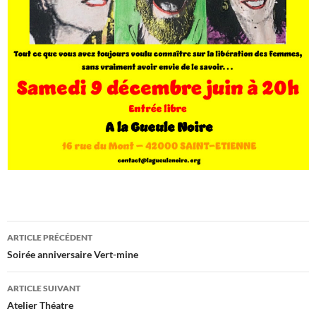
Navigation
ARTICLE PRÉCÉDENT
des
Soirée anniversaire Vert-mine
articles
ARTICLE SUIVANT
Atelier Théatre