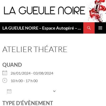
Aller
au
contenu
Recherche
LA GUEULE NOIRE – Espace Autogéré – Saint Etienne
MENU
PRINCI
ATELIER THÉATRE
QUAND
26/01/2024 - 03/08/2024
10 h 00 - 17 h 00
AJOUTER AU CALENDRIER
Télécharger ICS
Calendrier Googl
TYPE D’ÉVÈNEMENT