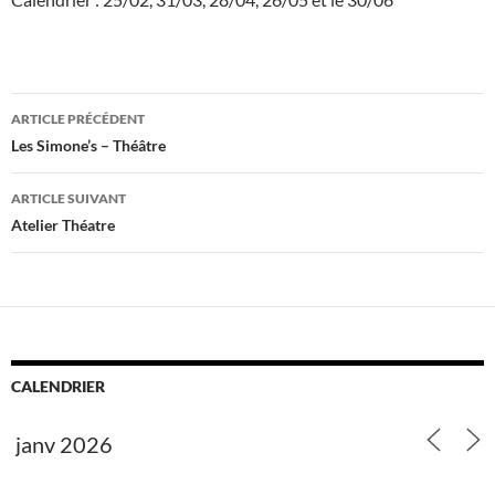
Navigation
ARTICLE PRÉCÉDENT
des
Les Simone’s – Théâtre
articles
ARTICLE SUIVANT
Atelier Théatre
CALENDRIER