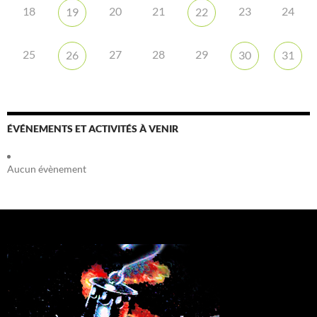
18
20
21
23
24
19
22
25
27
28
29
26
30
31
ÉVÉNEMENTS ET ACTIVITÉS À VENIR
Aucun évènement