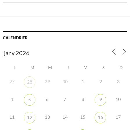
CALENDRIER
L
M
M
J
V
S
D
27
29
30
1
2
3
28
4
6
7
8
10
5
9
11
13
14
15
17
12
16