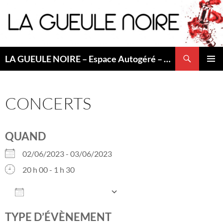
Aller
au
contenu
Recherche
LA GUEULE NOIRE – Espace Autogéré – Saint Etienne
MENU
PRINCI
CONCERTS
QUAND
02/06/2023 - 03/06/2023
20 h 00 - 1 h 30
AJOUTER AU CALENDRIER
Télécharger ICS
Calendrier Googl
TYPE D’ÉVÈNEMENT