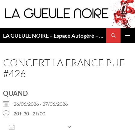
Aller
au
contenu
Recherche
LA GUEULE NOIRE – Espace Autogéré – Saint Etienne
MENU
PRINCI
CONCERT LA FRANCE PUE
#426
QUAND
26/06/2026 - 27/06/2026
20 h 30 - 2 h 00
AJOUTER AU CALENDRIER