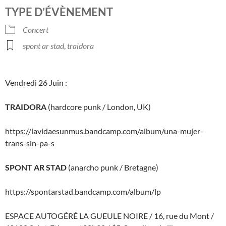
Télécharger ICS
Calendrier Googl
TYPE D’ÉVÈNEMENT
Concert
spont ar stad
,
traidora
Vendredi 26 Juin :
TRAIDORA
(hardcore punk / London, UK)
https://lavidaesunmus.bandcamp.com/album/una-mujer-
trans-sin-pa-s
SPONT AR STAD
(anarcho punk / Bretagne)
https://spontarstad.bandcamp.com/album/lp
ESPACE AUTOGÉRÉ LA GUEULE NOIRE / 16, rue du Mont /