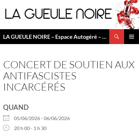
Aller
au
contenu
Recherche
LA GUEULE NOIRE – Espace Autogéré – Saint Etienne
MENU
PRINCI
CONCERT DE SOUTIEN AUX
ANTIFASCISTES
INCARCÉRÉS
QUAND
05/06/2026 - 06/06/2026
20 h 00 - 1 h 30