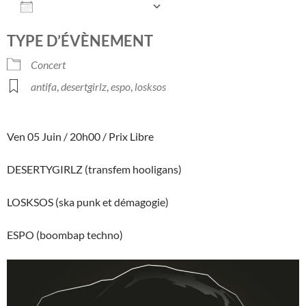
AJOUTER AU CALENDRIER
Télécharger ICS
Calendrier Googl
TYPE D’ÉVÈNEMENT
Concert
antifa
,
desertgirlz
,
espo
,
losksos
Ven 05 Juin / 20h00 / Prix Libre
DESERTYGIRLZ (transfem hooligans)
LOSKSOS (ska punk et démagogie)
ESPO (boombap techno)