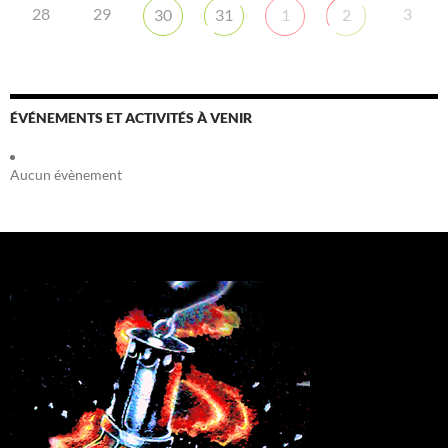
28
29
3
30
31
1
2
ÉVÉNEMENTS ET ACTIVITÉS À VENIR
Aucun évènement