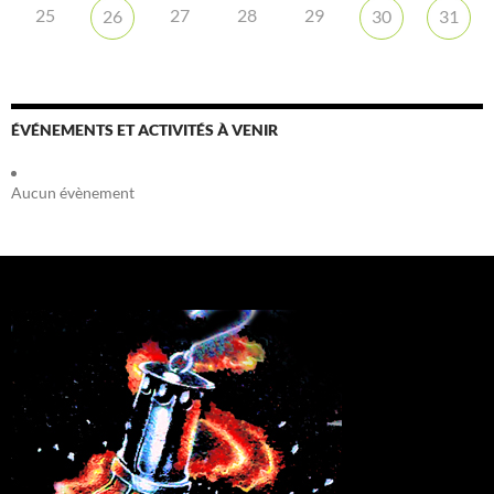
25
27
28
29
26
30
31
ÉVÉNEMENTS ET ACTIVITÉS À VENIR
Aucun évènement