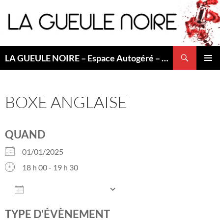
Aller
au
contenu
Recherche
LA GUEULE NOIRE – Espace Autogéré – Saint Etienne
MENU
PRINCI
BOXE ANGLAISE
QUAND
01/01/2025
18 h 00 - 19 h 30
AJOUTER AU CALENDRIER
Télécharger ICS
Calendrier Googl
TYPE D’ÉVÈNEMENT