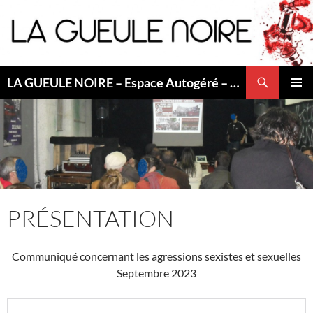
Aller
au
contenu
Recherche
LA GUEULE NOIRE – Espace Autogéré – Saint Etienne
MENU
PRINCI
PRÉSENTATION
Communiqué concernant les agressions sexistes et sexuelles
Septembre 2023