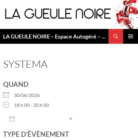
Aller
au
contenu
Recherche
LA GUEULE NOIRE – Espace Autogéré – Saint Etienne
MENU
PRINCI
SYSTEMA
QUAND
30/06/2026
18 h 00 - 20 h 00
AJOUTER AU CALENDRIER
Télécharger ICS
Calendrier Googl
TYPE D’ÉVÈNEMENT