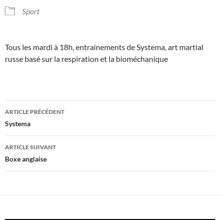
Sport
Tous les mardi à 18h, entrainements de Systema, art martial
russe basé sur la respiration et la bioméchanique
Navigation
ARTICLE PRÉCÉDENT
des
Systema
articles
ARTICLE SUIVANT
Boxe anglaise