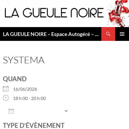
Aller
au
contenu
Recherche
LA GUEULE NOIRE – Espace Autogéré – Saint Etienne
MENU
PRINCI
SYSTEMA
QUAND
16/06/2026
18 h 00 - 20 h 00
AJOUTER AU CALENDRIER
Télécharger ICS
Calendrier Googl
TYPE D’ÉVÈNEMENT