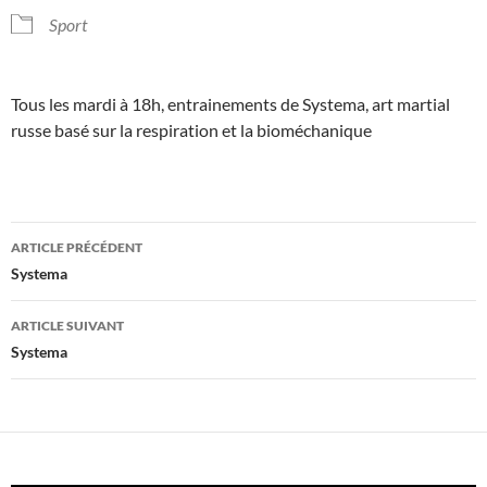
Sport
Tous les mardi à 18h, entrainements de Systema, art martial
russe basé sur la respiration et la bioméchanique
Navigation
ARTICLE PRÉCÉDENT
des
Systema
articles
ARTICLE SUIVANT
Systema