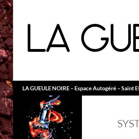
Recherche
LA GUEULE NOIRE – Espace Autogéré – Saint E
SYS