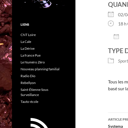
QUAN
02/
18 h 
LIENS
CNT Loire
AJO
La Cale
Télé
La Dérive
TYPE 
La france Pue
Sport
Le Numéro Zéro
Nouveau planning familial
Radio Dio
Tous les m
Rebellyon
basé sur l
Saint-Étienne Sous
Surveillance
Tauto-école
Navig
ARTICLE P
des
Systema