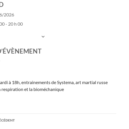
D
06/2026
00 - 20 h 00
UTER AU CALENDRIER
charger ICS
Calendrier Google
D’ÉVÈNEMENT
ardi à 18h, entrainements de Systema, art martial russe
a respiration et la bioméchanique
ation
RÉCÉDENT