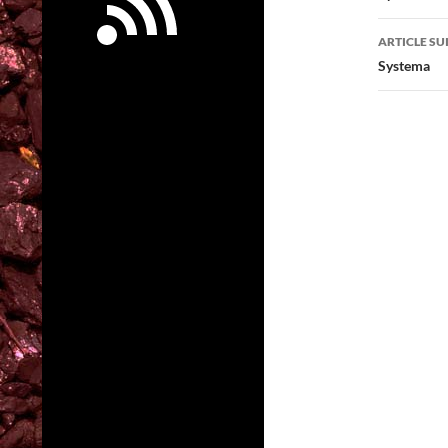
articl
ARTICLE SU
Systema