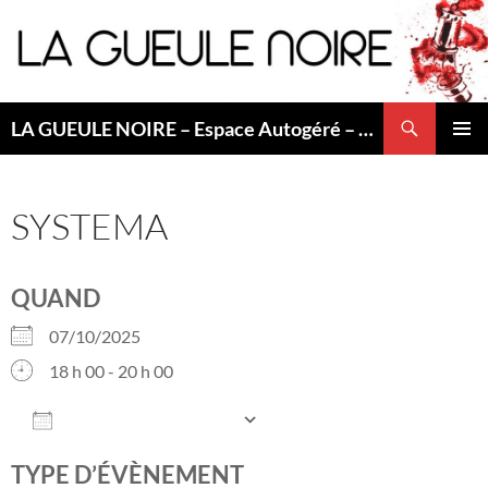
Aller
au
contenu
Recherche
LA GUEULE NOIRE – Espace Autogéré – Saint Etienne
MENU
PRINCI
SYSTEMA
QUAND
07/10/2025
18 h 00 - 20 h 00
AJOUTER AU CALENDRIER
Télécharger ICS
Calendrier Googl
TYPE D’ÉVÈNEMENT