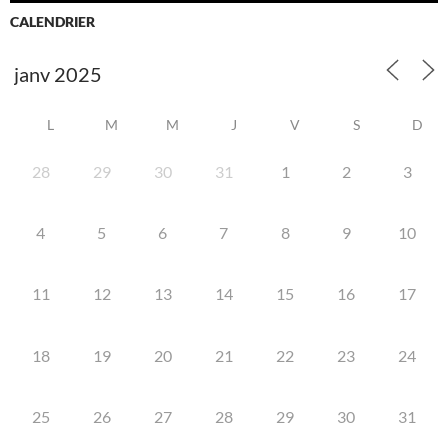
CALENDRIER
L
M
M
J
V
S
D
28
29
30
31
1
2
3
4
5
6
7
8
9
10
11
12
13
14
15
16
17
18
19
20
21
22
23
24
25
26
27
28
29
30
31