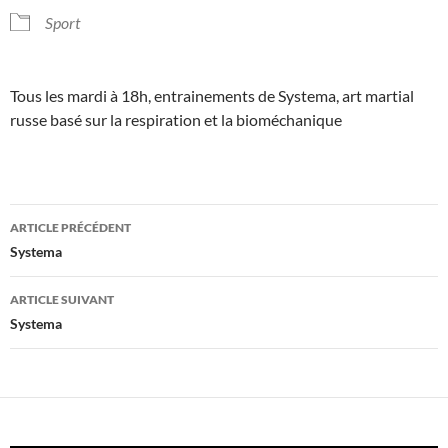
Sport
Tous les mardi à 18h, entrainements de Systema, art martial
russe basé sur la respiration et la bioméchanique
Navigation
ARTICLE PRÉCÉDENT
des
Systema
articles
ARTICLE SUIVANT
Systema