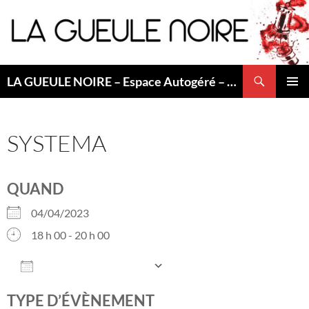
Aller
au
contenu
Recherche
LA GUEULE NOIRE – Espace Autogéré – Saint Etienne
MENU
PRINCI
SYSTEMA
QUAND
04/04/2023
18 h 00 - 20 h 00
AJOUTER AU CALENDRIER
Télécharger ICS
Calendrier Googl
TYPE D’ÉVÈNEMENT