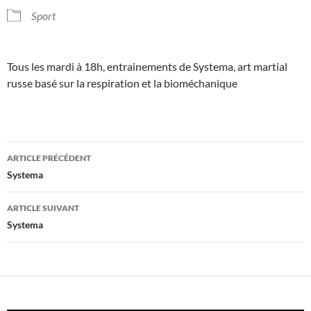
Sport
Tous les mardi à 18h, entrainements de Systema, art martial
russe basé sur la respiration et la bioméchanique
Navigation
ARTICLE PRÉCÉDENT
des
Systema
articles
ARTICLE SUIVANT
Systema