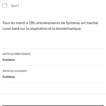
Sport
Tous les mardi à 18h, entrainements de Systema, art martial
russe basé sur la respiration et la bioméchanique
Navigation
ARTICLE PRÉCÉDENT
des
Systema
articles
ARTICLE SUIVANT
Systema