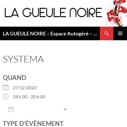
Aller
au
contenu
Recherche
LA GUEULE NOIRE – Espace Autogéré – Saint Etienne
MENU
PRINCI
SYSTEMA
QUAND
27/12/2022
18 h 00 - 20 h 00
AJOUTER AU CALENDRIER
Télécharger ICS
Calendrier Googl
TYPE D’ÉVÈNEMENT