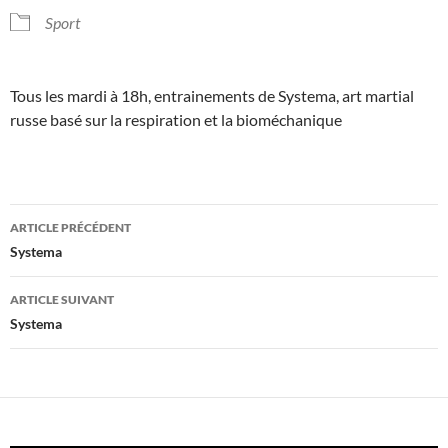
Sport
Tous les mardi à 18h, entrainements de Systema, art martial
russe basé sur la respiration et la bioméchanique
Navigation
ARTICLE PRÉCÉDENT
des
Systema
articles
ARTICLE SUIVANT
Systema