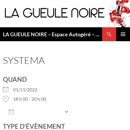
Aller
au
contenu
Recherche
LA GUEULE NOIRE – Espace Autogéré – Saint Etienne
MENU
PRINCI
SYSTEMA
QUAND
01/11/2022
18 h 00 - 20 h 00
AJOUTER AU CALENDRIER
Télécharger ICS
Calendrier Googl
TYPE D’ÉVÈNEMENT