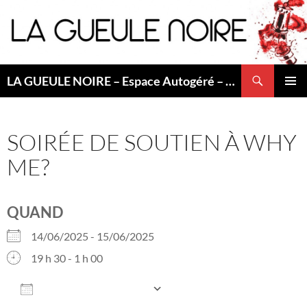
Aller
au
contenu
Recherche
LA GUEULE NOIRE – Espace Autogéré – Saint Etienne
MENU
PRINCI
SOIRÉE DE SOUTIEN À WHY
ME?
QUAND
14/06/2025 - 15/06/2025
19 h 30 - 1 h 00
AJOUTER AU CALENDRIER