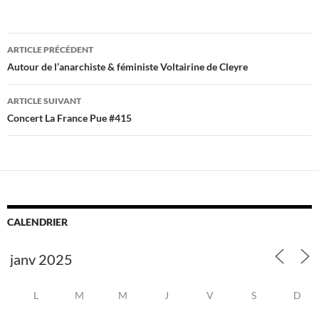
Navigation
ARTICLE PRÉCÉDENT
des
Autour de l’anarchiste & féministe Voltairine de Cleyre
articles
ARTICLE SUIVANT
Concert La France Pue #415
CALENDRIER
L
M
M
J
V
S
D