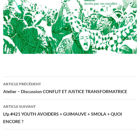
Navigation
ARTICLE PRÉCÉDENT
des
Atelier – Discussion CONFLIT ET JUSTICE TRANSFORMATRICE
articles
ARTICLE SUIVANT
Lfp #421 YOUTH AVOIDERS + GUIMAUVE + SMOLA + QUOI
ENCORE ?