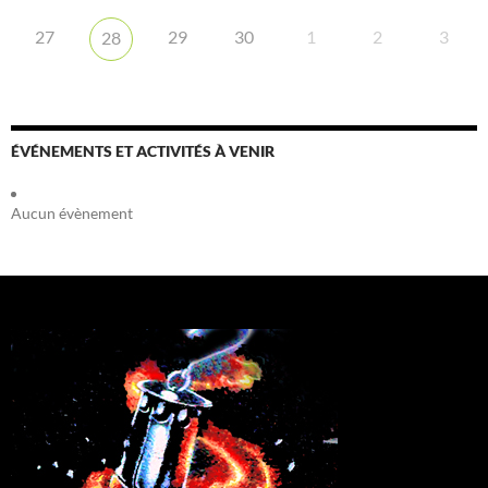
27
29
30
1
2
3
28
ÉVÉNEMENTS ET ACTIVITÉS À VENIR
Aucun évènement