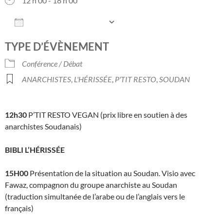
12 h 00 - 18 h 00
AJOUTER AU CALENDRIER
Télécharger ICS
Calendrier Googl
TYPE D’ÉVÈNEMENT
Conférence / Débat
ANARCHISTES
,
L'HÉRISSÉE
,
P'TIT RESTO
,
SOUDAN
12h30
P’TIT RESTO VEGAN (prix libre en soutien à des
anarchistes Soudanais)
BIBLI L’HÉRISSÉE
15H00
Présentation de la situation au Soudan. Visio avec
Fawaz, compagnon du groupe anarchiste au Soudan
(traduction simultanée de l’arabe ou de l’anglais vers le
français)