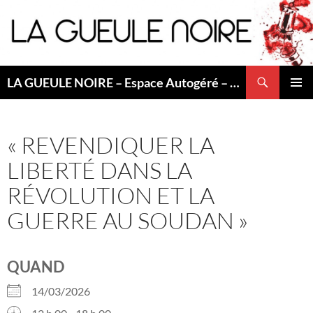
Aller
au
contenu
Recherche
LA GUEULE NOIRE – Espace Autogéré – Saint Etienne
MENU
PRINCI
« REVENDIQUER LA
LIBERTÉ DANS LA
RÉVOLUTION ET LA
GUERRE AU SOUDAN »
QUAND
14/03/2026