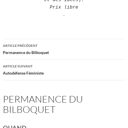
Prix libre
.
Navigation
ARTICLE PRÉCÉDENT
des
Permanence du Bilboquet
articles
ARTICLE SUIVANT
Autodéfense Féministe
PERMANENCE DU
BILBOQUET