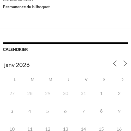
Permanence du bilboquet
CALENDRIER
L
M
M
J
V
S
D
27
28
29
30
31
1
2
8
3
4
5
6
7
9
10
11
12
13
14
15
16