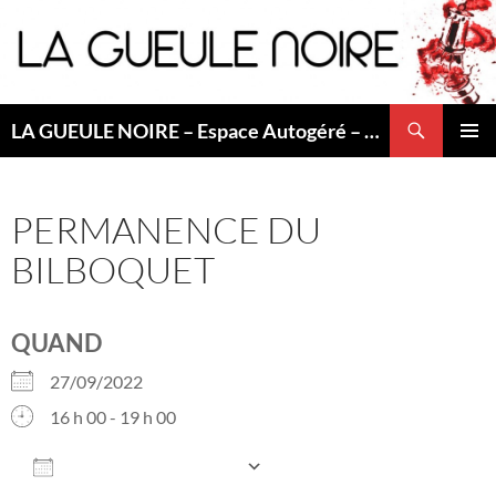
Aller
au
contenu
Recherche
LA GUEULE NOIRE – Espace Autogéré – Saint Etienne
MENU
PRINCI
PERMANENCE DU
BILBOQUET
QUAND
27/09/2022
16 h 00 - 19 h 00
AJOUTER AU CALENDRIER