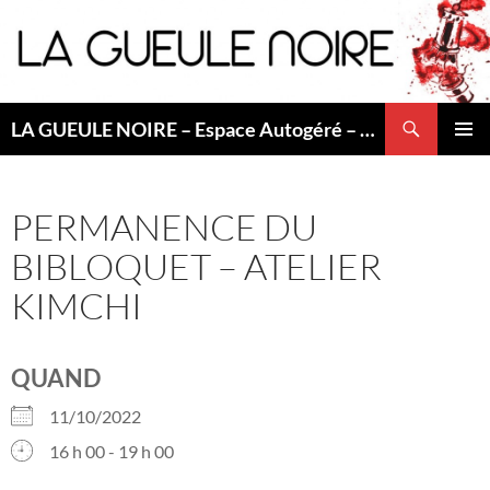
Aller
au
contenu
Recherche
LA GUEULE NOIRE – Espace Autogéré – Saint Etienne
MENU
PRINCI
PERMANENCE DU
BIBLOQUET – ATELIER
KIMCHI
QUAND
11/10/2022
16 h 00 - 19 h 00