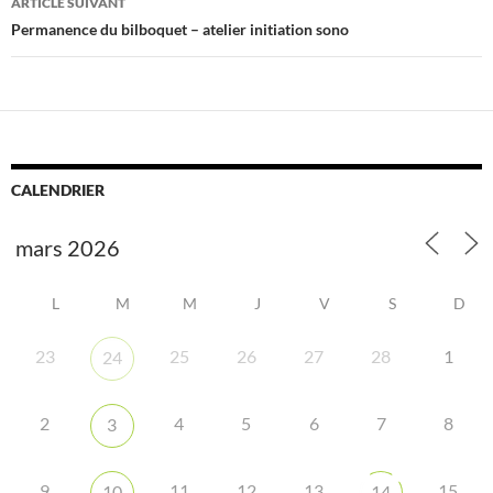
ARTICLE SUIVANT
Permanence du bilboquet – atelier initiation sono
CALENDRIER
L
M
M
J
V
S
D
23
25
26
27
28
1
24
2
4
5
6
7
8
3
9
11
12
13
15
10
14