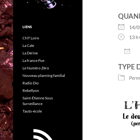
QUAN
14/
LIENS
13 h 
CNT Loire
La Cale
AJO
La Dérive
Télé
La france Pue
TYPE 
Le Numéro Zéro
Nouveau planning familial
Perm
Radio Dio
Rebellyon
Saint-Étienne Sous
Surveillance
Tauto-école