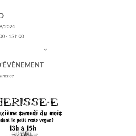
D
09/2024
00 - 15 h 00
UTER AU CALENDRIER
charger ICS
Calendrier Google
D’ÉVÈNEMENT
anence