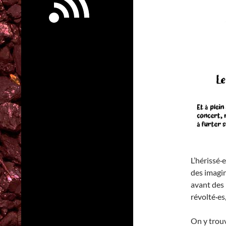
L’hérissé·
des imagin
avant des 
révolté·es,
On y trouv