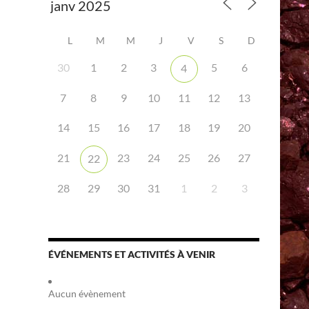
L
M
M
J
V
S
D
30
1
2
3
5
6
4
7
8
9
10
11
12
13
14
15
16
17
18
19
20
iCalendar
Office 365
21
23
24
25
26
27
22
28
29
30
31
1
2
3
ÉVÉNEMENTS ET ACTIVITÉS À VENIR
Aucun évènement