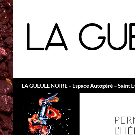
Recherche
LA GUEULE NOIRE – Espace Autogéré – Saint E
PER
L’HÉ