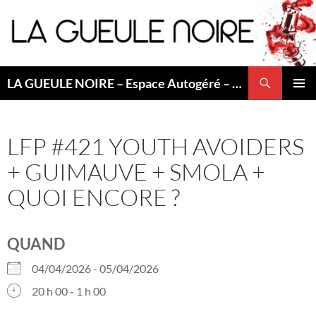
Aller
au
contenu
Recherche
LA GUEULE NOIRE – Espace Autogéré – Saint Etienne
MENU
PRINCI
LFP #421 YOUTH AVOIDERS
+ GUIMAUVE + SMOLA +
QUOI ENCORE ?
QUAND
04/04/2026 - 05/04/2026
20 h 00 - 1 h 00