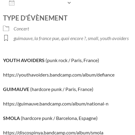
AJOUTER AU CALENDRIER
Télécharger ICS
Calendrier Googl
TYPE D’ÉVÈNEMENT
Concert
guimauve
,
la france pue
,
quoi encore ?
,
small
,
youth avoiders
YOUTH AVOIDERS
(punk rock / Paris, France)
https://youthavoiders.bandcamp.com/album/defiance
GUIMAUVE
(hardcore punk / Paris, France)
https://guimauve.bandcamp.com/album/national-n
SMOLA
(hardcore punk / Barcelona, Espagne)
https://discospinya.bandcamp.com/album/smola