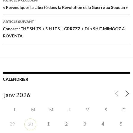
ARTICLE PRÉCÉDENT
des
« Revendiquer la Liberté dans la Révolution et la Guerre au Soudan »
articles
ARTICLE SUIVANT
Concert : THE SHITS + S.H.I.T.S + GRRZZZ + DJ’s SHIT MIMOOZ &
ROVENTA
CALENDRIER
L
M
M
J
V
S
D
29
1
2
3
4
5
30