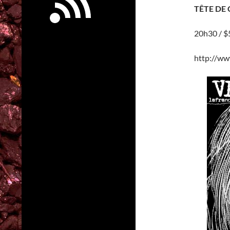
TÊTE DE 
20h30 / $5
http://ww