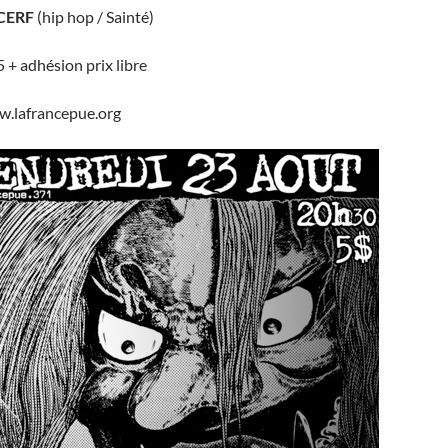
CERF
(hip hop / Sainté)
 + adhésion prix libre
w.lafrancepue.org