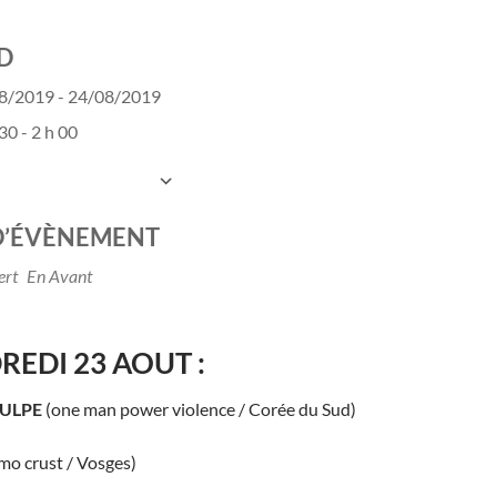
D
8/2019 - 24/08/2019
30 - 2 h 00
UTER AU CALENDRIER
charger ICS
Calendrier Google
D’ÉVÈNEMENT
ert
En Avant
REDI 23 AOUT :
ULPE
(one man power violence / Corée du Sud)
mo crust / Vosges)