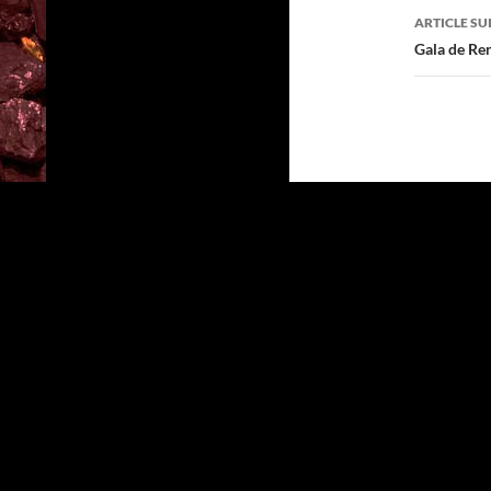
articl
ARTICLE SU
Gala de Re