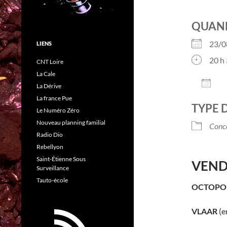
QUAN
23/0
LIENS
20 h 
CNT Loire
La Cale
AJO
La Dérive
Télé
La france Pue
TYPE 
Le Numéro Zéro
Nouveau planning familial
Conc
Radio Dio
Rebellyon
Saint-Étienne Sous
VEND
Surveillance
Tauto-école
OCTOPO
VLAAR
(e