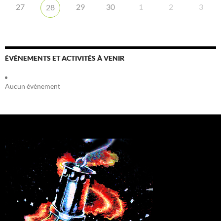
27
29
30
1
2
3
28
ÉVÉNEMENTS ET ACTIVITÉS À VENIR
Aucun évènement