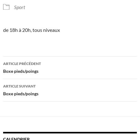
Sport
de 18h à 20h, tous niveaux
Navigation
ARTICLE PRÉCÉDENT
des
Boxe pieds/poings
articles
ARTICLE SUIVANT
Boxe pieds/poings
CALENDRIER