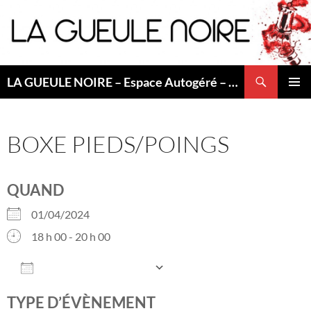
Aller
au
contenu
Recherche
LA GUEULE NOIRE – Espace Autogéré – Saint Etienne
MENU
PRINCI
BOXE PIEDS/POINGS
QUAND
01/04/2024
18 h 00 - 20 h 00
AJOUTER AU CALENDRIER
Télécharger ICS
Calendrier Googl
TYPE D’ÉVÈNEMENT