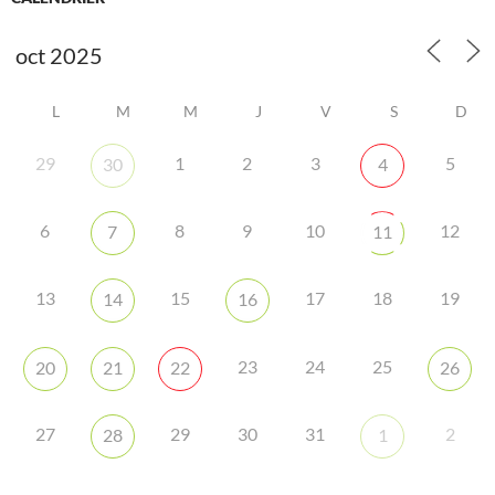
L
M
M
J
V
S
D
29
1
2
3
5
30
4
6
8
9
10
12
7
11
13
15
17
18
19
14
16
23
24
25
20
21
22
26
27
29
30
31
2
28
1