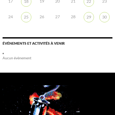
17
19
20
21
23
18
22
24
26
27
28
25
29
30
ÉVÉNEMENTS ET ACTIVITÉS À VENIR
Aucun évènement