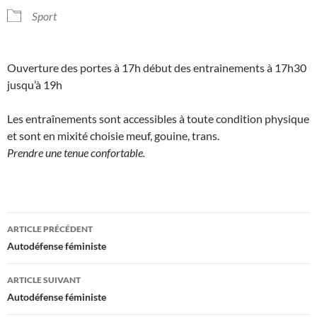
Sport
Ouverture des portes à 17h début des entrainements à 17h30
jusqu’à 19h
Les entraînements sont accessibles à toute condition physique
et sont en mixité choisie meuf, gouine, trans.
Prendre une tenue confortable.
Navigation
ARTICLE PRÉCÉDENT
des
Autodéfense féministe
articles
ARTICLE SUIVANT
Autodéfense féministe