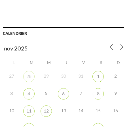
CALENDRIER
L
M
M
J
V
S
D
27
29
30
31
2
28
1
3
5
7
9
4
6
8
10
13
14
15
16
11
12