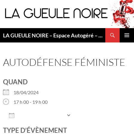
Aller
au
contenu
Recherche
LA GUEULE NOIRE – Espace Autogéré – Saint Etienne
MENU
PRINCI
AUTODÉFENSE FÉMINISTE
QUAND
18/04/2024
17 h 00 - 19 h 00
AJOUTER AU CALENDRIER
Télécharger ICS
Calendrier Googl
TYPE D’ÉVÈNEMENT