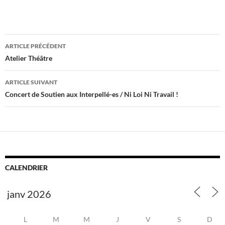
Navigation
ARTICLE PRÉCÉDENT
des
Atelier Théâtre
articles
ARTICLE SUIVANT
Concert de Soutien aux Interpellé-es / Ni Loi Ni Travail !
CALENDRIER
L
M
M
J
V
S
D