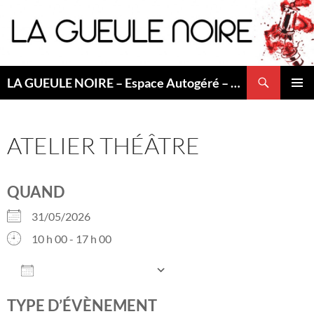
Aller
au
contenu
Recherche
LA GUEULE NOIRE – Espace Autogéré – Saint Etienne
MENU
PRINCI
ATELIER THÉÂTRE
QUAND
31/05/2026
10 h 00 - 17 h 00
AJOUTER AU CALENDRIER
Télécharger ICS
Calendrier Googl
TYPE D’ÉVÈNEMENT