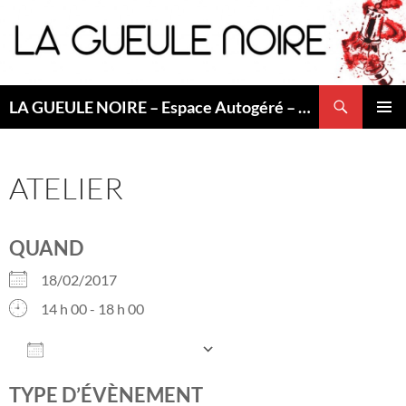
Aller
au
contenu
Recherche
LA GUEULE NOIRE – Espace Autogéré – Saint Etienne
MENU
PRINCI
ATELIER
QUAND
18/02/2017
14 h 00 - 18 h 00
AJOUTER AU CALENDRIER
Télécharger ICS
Calendrier Googl
TYPE D’ÉVÈNEMENT