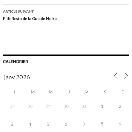
articles
ARTICLE SUIVANT
P’tit Resto de la Gueule Noire
CALENDRIER
L
M
M
J
V
S
D
27
28
29
30
31
1
2
8
3
4
5
6
7
9