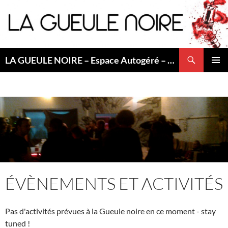
Aller
au
contenu
Recherche
LA GUEULE NOIRE – Espace Autogéré – Saint Etienne
MENU
PRINCI
ÉVÈNEMENTS ET ACTIVITÉS
Pas d'activités prévues à la Gueule noire en ce moment - stay
tuned !