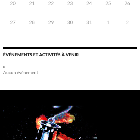
20
21
22
23
24
25
26
27
28
29
30
31
1
2
ÉVÉNEMENTS ET ACTIVITÉS À VENIR
Aucun évènement