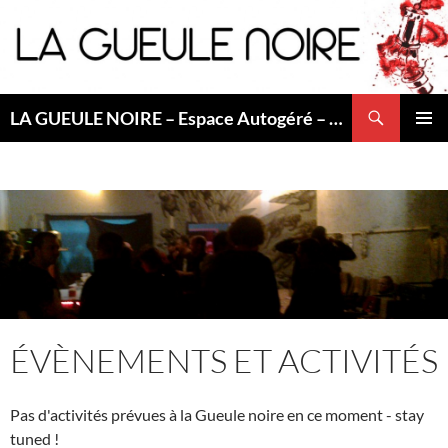
Aller
au
contenu
Recherche
LA GUEULE NOIRE – Espace Autogéré – Saint Etienne
MENU
PRINCI
ÉVÈNEMENTS ET ACTIVITÉS
Pas d'activités prévues à la Gueule noire en ce moment - stay
tuned !