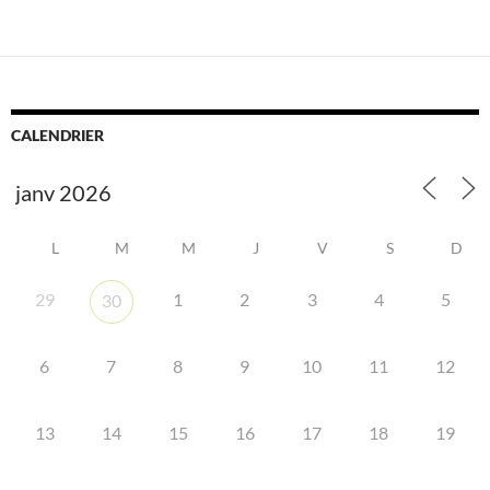
CALENDRIER
L
M
M
J
V
S
D
29
1
2
3
4
5
30
6
7
8
9
10
11
12
13
14
15
16
17
18
19