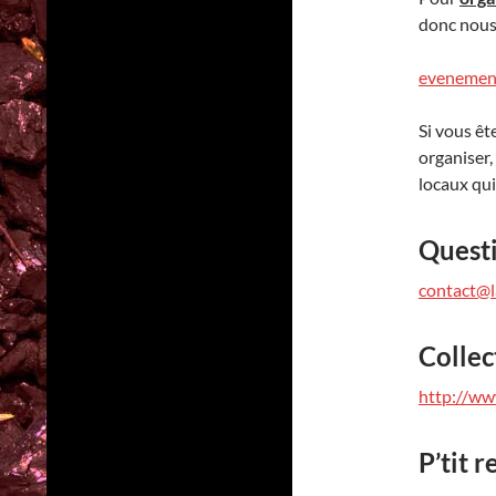
donc nous 
evenement
Si vous êt
organiser,
locaux qui
Questi
contact@l
Collec
http://ww
P’tit 