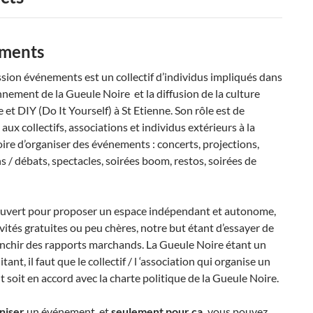
ments
ion événements est un collectif d’individus impliqués dans
nnement de la Gueule Noire et la diffusion de la culture
e et DIY (Do It Yourself) à St Etienne. Son rôle est de
aux collectifs, associations et individus extérieurs à la
re d’organiser des événements : concerts, projections,
s / débats, spectacles, soirées boom, restos, soirées de
 ouvert pour proposer un espace indépendant et autonome,
ivités gratuites ou peu chères, notre but étant d’essayer de
anchir des rapports marchands. La Gueule Noire étant un
tant, il faut que le collectif / l ‘association qui organise un
soit en accord avec la charte politique de la Gueule Noire.
niser
un événement, et
seulement pour ça,
vous pouvez