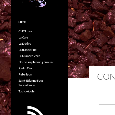
LIENS
CNT Loire
La Cale
La Dérive
La france Pue
Le Numéro Zéro
Nouveau planning familial
Radio Dio
CON
Rebellyon
Saint-Étienne Sous
Surveillance
Tauto-école