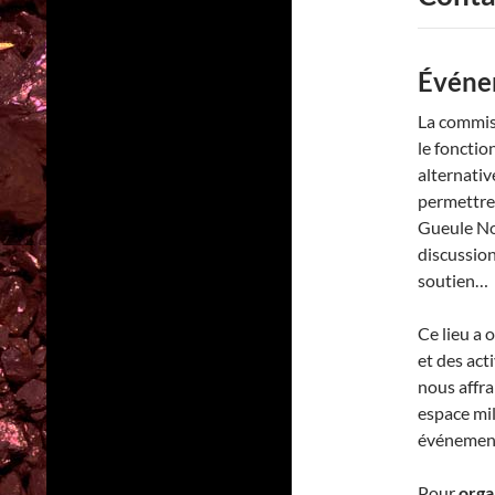
Événe
La commiss
le fonctio
alternativ
permettre 
Gueule Noi
discussion
soutien…
Ce lieu a
et des act
nous affr
espace mili
événement 
Pour
orga