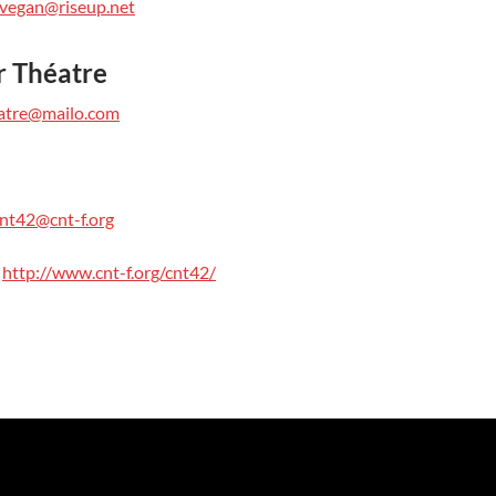
ovegan@riseup.net
r Théatre
eatre@mailo.com
nt42@cnt-f.org
:
http://www.cnt-f.org/cnt42/