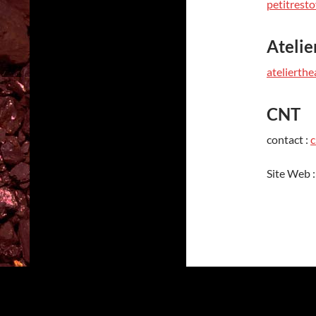
petitrest
Atelie
atelierth
CNT
contact :
c
Site Web 