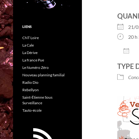
QUAN
21/0
LIENS
20 h 
CNT Loire
La Cale
AJO
La Dérive
Télé
La france Pue
TYPE 
Le Numéro Zéro
Nouveau planning familial
Conc
Radio Dio
Rebellyon
Saint-Étienne Sous
Surveillance
Tauto-école