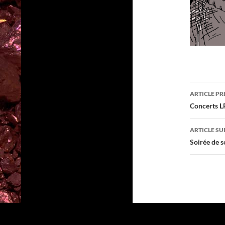
Navig
ARTICLE P
des
Concerts 
articl
ARTICLE SU
Soirée de 