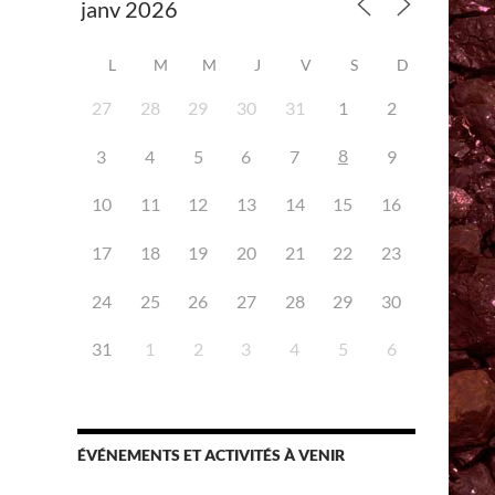
L
M
M
J
V
S
D
27
28
29
30
31
1
2
8
3
4
5
6
7
9
10
11
12
13
14
15
16
iCalendar
Office 365
17
18
19
20
21
22
23
24
25
26
27
28
29
30
31
1
2
3
4
5
6
ÉVÉNEMENTS ET ACTIVITÉS À VENIR