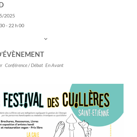
D
05/2025
30 - 22 h 00
UTER AU CALENDRIER
charger ICS
Calendrier Google
D’ÉVÈNEMENT
er
Conférence / Débat
En Avant