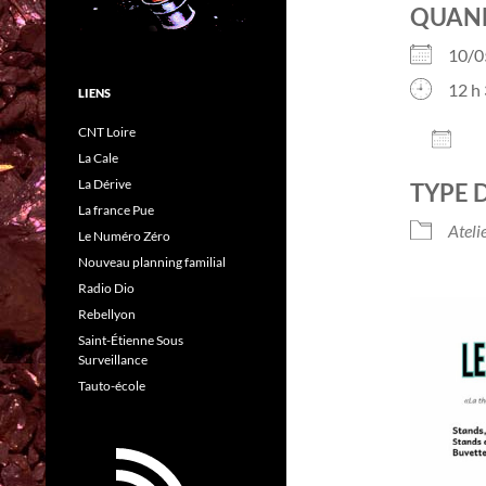
QUAN
10/
12 h 
LIENS
CNT Loire
AJO
La Cale
Télé
La Dérive
TYPE 
La france Pue
Ateli
Le Numéro Zéro
Nouveau planning familial
Radio Dio
Rebellyon
Saint-Étienne Sous
Surveillance
Tauto-école