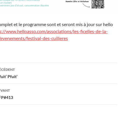
omplet et le programme sont et seront mis à jour sur hello
s://www.helloasso.com/associations/les-ficelles-de-la-
/evenements/festival-des-cuilleres
ation
RÉCÉDENT
uit’ Pfuit’
es
IVANT
LFP#413