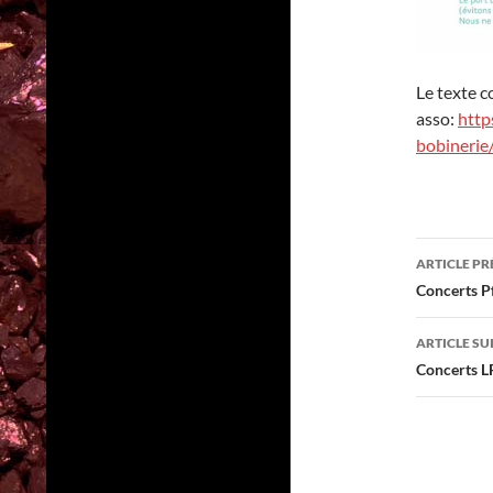
Le texte c
asso:
http
bobinerie
Navig
ARTICLE P
des
Concerts Pf
articl
ARTICLE SU
Concerts 