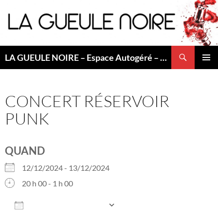
Aller
au
contenu
Recherche
LA GUEULE NOIRE – Espace Autogéré – Saint Etienne
MENU
PRINCI
CONCERT RÉSERVOIR
PUNK
QUAND
12/12/2024 - 13/12/2024
20 h 00 - 1 h 00
AJOUTER AU CALENDRIER